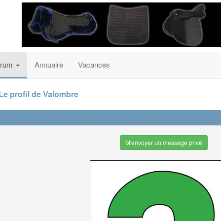
orum
Annuaire
Vacances
Le profil de Valombre
M'envoyer un message privé