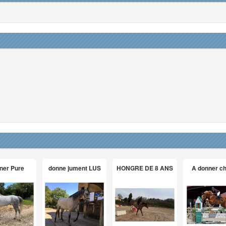
ner Pure
donne jument LUS
HONGRE DE 8 ANS
A donner c