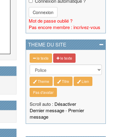
Connexion automatique ?
Connexion
Mot de passe oublié ?
Pas encore membre : incrivez-vous
THEME DU SITE
le texte
le texte
Theme
Titre
Lien
Pas d'avatar
Scroll auto :
Désactiver
Dernier message
-
Premier
message