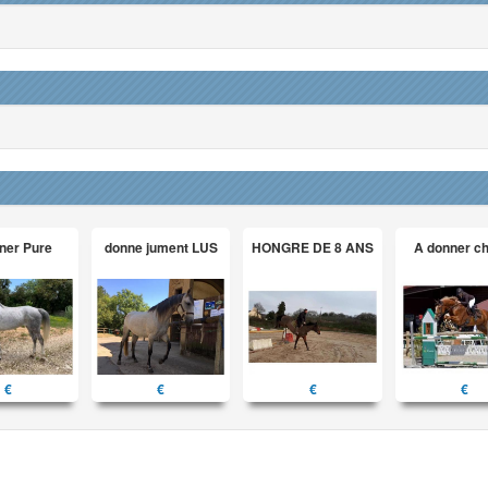
ner Pure
donne jument LUS
HONGRE DE 8 ANS
A donner c
€
€
€
€