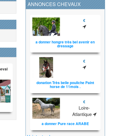
ANNONCES CHEVAUX
€
a donner hongre très bel avenir en
dressage
€
heval
donation Très belle pouliche Paint
horse de 11mois .
€
Loire-
Atlantique
a donner Pure race ARABE