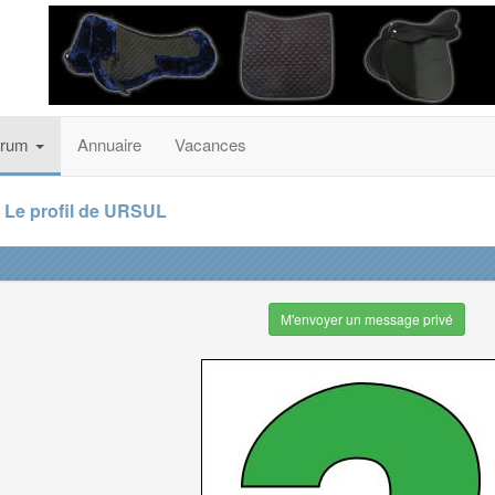
orum
Annuaire
Vacances
Le profil de URSUL
M'envoyer un message privé