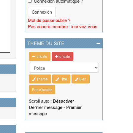
Connexion automatique ?
Connexion
Mot de passe oublié ?
Pas encore membre : incrivez-vous
THEME DU SITE
le texte
le texte
Theme
Titre
Lien
Pas d'avatar
Scroll auto :
Désactiver
Dernier message
-
Premier
message