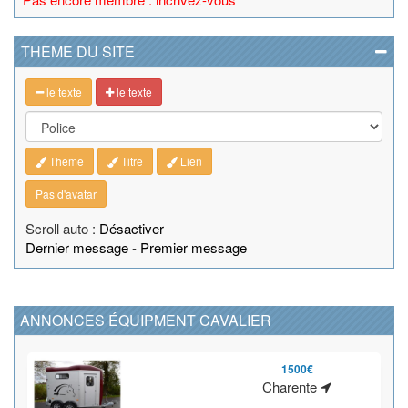
THEME DU SITE
le texte
le texte
Theme
Titre
Lien
Pas d'avatar
Scroll auto :
Désactiver
Dernier message
-
Premier message
ANNONCES ÉQUIPMENT CAVALIER
1500€
Charente