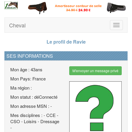
Cheval
Toggle
navigati
Le profil de Ravie
SES INFORMATIONS
Mon âge : 43ans
M'envoyer un message privé
Mon Pays: France
Ma région :
Mon statut : déConnecté
Mon adresse MSN : -
Mes disciplines : - CCE -
CSO - Loisirs - Dressage
-