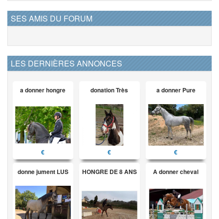
SES AMIS DU FORUM
LES DERNIÈRES ANNONCES
a donner hongre
donation Très
a donner Pure
€
€
€
donne jument LUS
HONGRE DE 8 ANS
A donner cheval