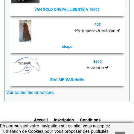
VAN GOLD CHEVAL LIBERTÉ A 1500€
40€
Pyrénées-Orientales
chaps
350€
Essonne
Gilet AIR BAG Helite
Voir toutes les annonces
Accueil
Inscription
Conditions
En poursuivant votre navigation sur ce site, vous acceptez
d'utilisation
Contacts
© 2026 1cheval.com
Ecurie Virtuelle -
l’utilisation de Cookies pour vous proposer des publicités
Jeu Cheval