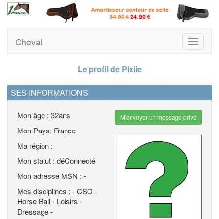
Cheval
Toggle
navigati
Le profil de Pixiie
SES INFORMATIONS
Mon âge : 32ans
M'envoyer un message privé
Mon Pays: France
Ma région :
Mon statut : déConnecté
Mon adresse MSN : -
Mes disciplines : - CSO -
Horse Ball - Loisirs -
Dressage -