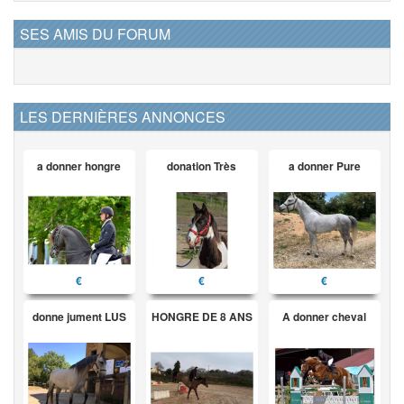
SES AMIS DU FORUM
LES DERNIÈRES ANNONCES
a donner hongre
donation Très
a donner Pure
€
€
€
donne jument LUS
HONGRE DE 8 ANS
A donner cheval