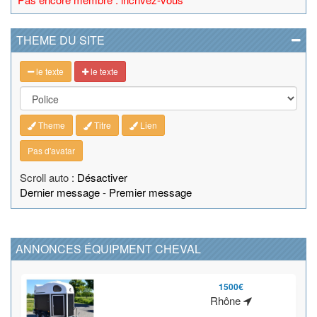
THEME DU SITE
le texte
le texte
Theme
Titre
Lien
Pas d'avatar
Scroll auto :
Désactiver
Dernier message
-
Premier message
ANNONCES ÉQUIPMENT CHEVAL
1500€
Rhône