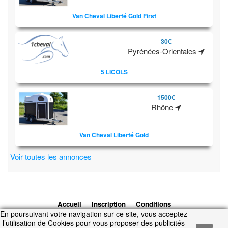
Van Cheval Liberté Gold First
30€
Pyrénées-Orientales
5 LICOLS
1500€
Rhône
Van Cheval Liberté Gold
Voir toutes les annonces
Accueil
Inscription
Conditions
En poursuivant votre navigation sur ce site, vous acceptez
d'utilisation
Contacts
© 2026 1cheval.com
Ecurie Virtuelle -
l’utilisation de Cookies pour vous proposer des publicités
Jeu Cheval