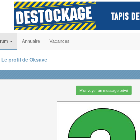
orum
Annuaire
Vacances
Le profil de Oksave
M'envoyer un message privé