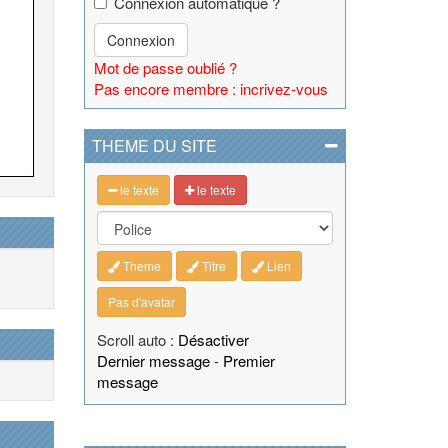
Connexion automatique ?
Connexion
Mot de passe oublié ?
Pas encore membre : incrivez-vous
THEME DU SITE
le texte
le texte
Theme
Titre
Lien
Pas d'avatar
Scroll auto :
Désactiver
Dernier message
-
Premier
message