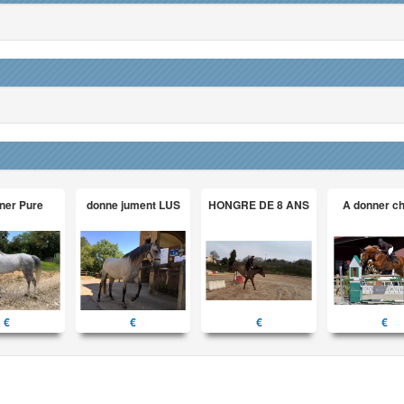
ner Pure
donne jument LUS
HONGRE DE 8 ANS
A donner c
€
€
€
€