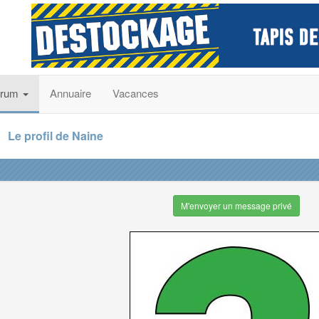
orum
Annuaire
Vacances
Le profil de Naine
M'envoyer un message privé