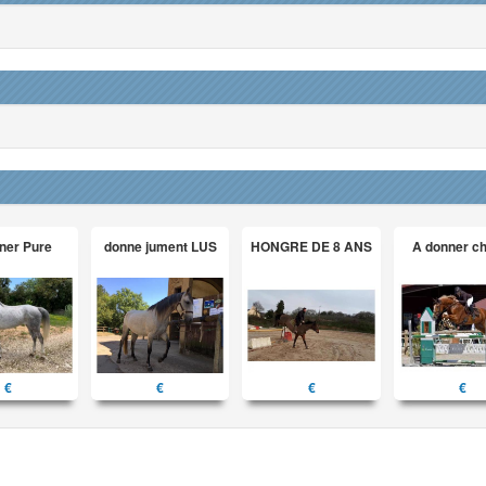
ner Pure
donne jument LUS
HONGRE DE 8 ANS
A donner c
€
€
€
€