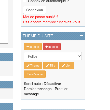
Connexion automatique ?
Connexion
Mot de passe oublié ?
Pas encore membre : incrivez-vous
THEME DU SITE
le texte
le texte
Theme
Titre
Lien
Pas d'avatar
Scroll auto :
Désactiver
Dernier message
-
Premier
message