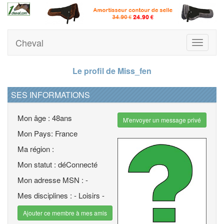
Cheval
Toggle
navigati
Le profil de Miss_fen
SES INFORMATIONS
Mon âge : 48ans
M'envoyer un message privé
Mon Pays: France
Ma région :
Mon statut : déConnecté
Mon adresse MSN : -
Mes disciplines : - Loisirs -
Ajouter ce membre à mes amis