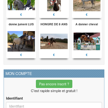
€
€
€
donne jument LUS
HONGRE DE 8 ANS
A donner cheval
€
€
€
MON COMPTE
Pas encore inscrit ?
C'est rapide simple et gratuit !
Identifiant