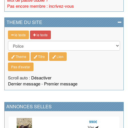
Pas encore membre : incrivez-vous
THEME DU SITE
le texte
le texte
Theme
Titre
Lien
Pas d'avatar
Scroll auto :
Désactiver
Dernier message
-
Premier message
ANNONCES SELLES
990€
Var