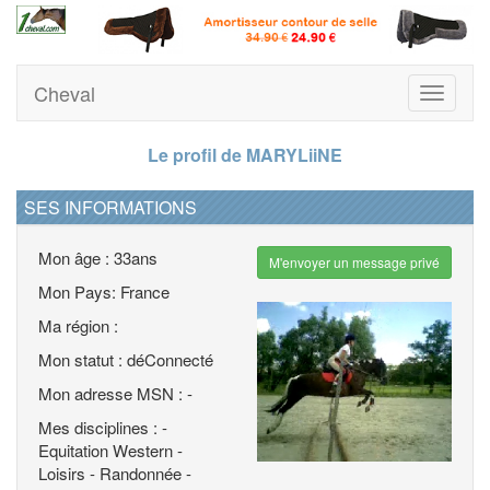
Cheval
Toggle
navigati
Le profil de MARYLiiNE
SES INFORMATIONS
Mon âge : 33ans
M'envoyer un message privé
Mon Pays: France
Ma région :
Mon statut : déConnecté
Mon adresse MSN : -
Mes disciplines : -
Equitation Western -
Loisirs - Randonnée -