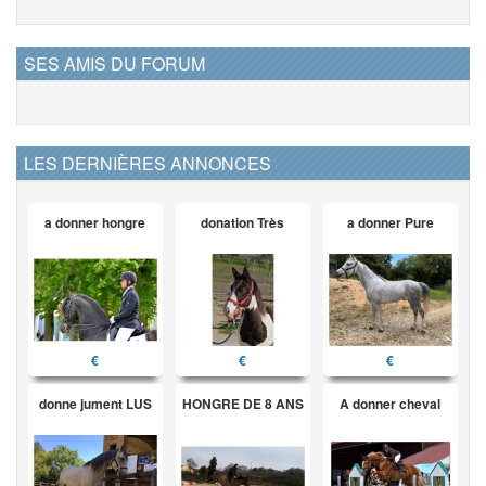
SES AMIS DU FORUM
LES DERNIÈRES ANNONCES
a donner hongre
donation Très
a donner Pure
€
€
€
donne jument LUS
HONGRE DE 8 ANS
A donner cheval