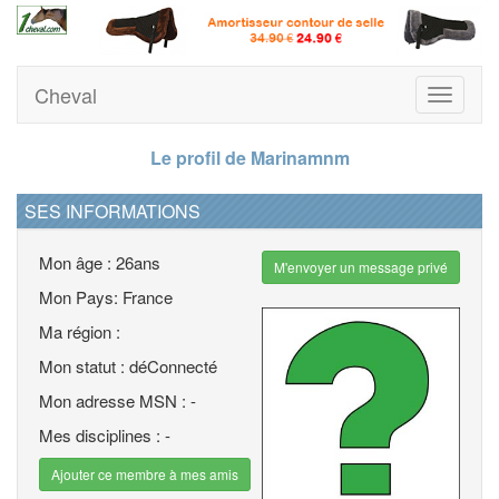
Cheval
Toggle
navigati
Le profil de Marinamnm
SES INFORMATIONS
Mon âge : 26ans
M'envoyer un message privé
Mon Pays: France
Ma région :
Mon statut : déConnecté
Mon adresse MSN : -
Mes disciplines : -
Ajouter ce membre à mes amis