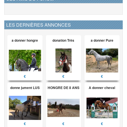
LES DERNIÈRES ANNONCES
a donner hongre
donation Très
a donner Pure
€
€
€
donne jument LUS
HONGRE DE 8 ANS
A donner cheval
€
€
€