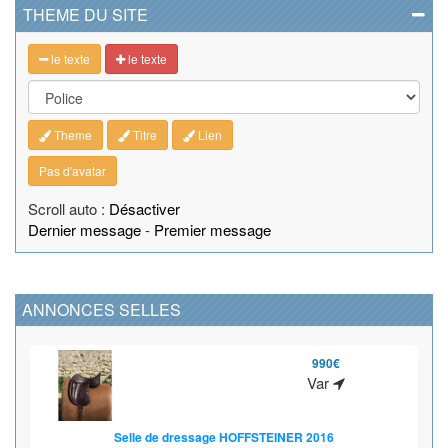
THEME DU SITE
le texte
le texte
Theme
Titre
Lien
Pas d'avatar
Scroll auto :
Désactiver
Dernier message
-
Premier message
ANNONCES SELLES
990€
Var
Selle de dressage HOFFSTEINER 2016