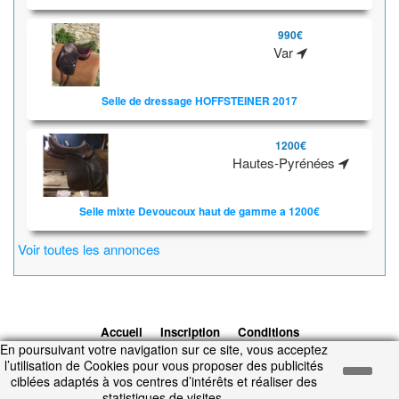
990€
Var
Selle de dressage HOFFSTEINER 2017
1200€
Hautes-Pyrénées
Selle mixte Devoucoux haut de gamme a 1200€
Voir toutes les annonces
Accueil
Inscription
Conditions
En poursuivant votre navigation sur ce site, vous acceptez
d'utilisation
Contacts
© 2026 1cheval.com
Ecurie Virtuelle -
l’utilisation de Cookies pour vous proposer des publicités
Jeu Cheval
ciblées adaptés à vos centres d’intérêts et réaliser des
Temps d'exécution : 0.191 secondes.
statistiques de visites.