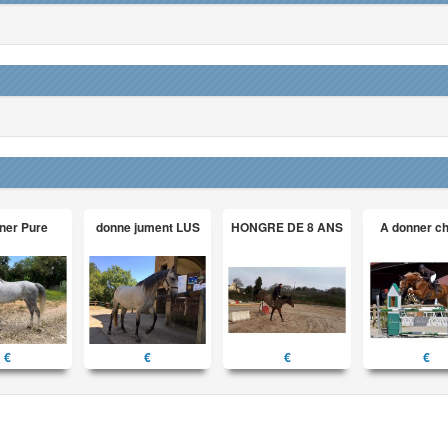
ner Pure
donne jument LUS
HONGRE DE 8 ANS
A donner c
€
€
€
€