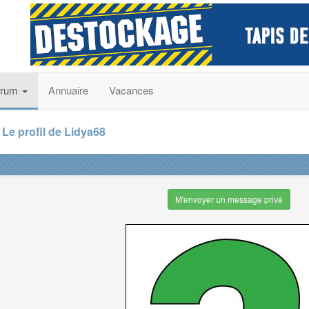
orum
Annuaire
Vacances
Le profil de Lidya68
M'envoyer un message privé