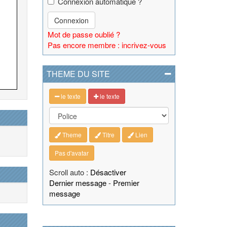
Connexion automatique ?
Connexion
Mot de passe oublié ?
Pas encore membre : incrivez-vous
THEME DU SITE
le texte
le texte
Theme
Titre
Lien
Pas d'avatar
Scroll auto :
Désactiver
Dernier message
-
Premier
message