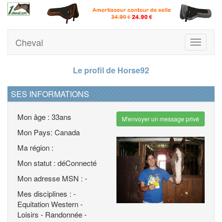
Cheval
Toggle
navigati
Le profil de Horse92
SES INFORMATIONS
Mon âge : 33ans
M'envoyer un message privé
Mon Pays: Canada
Ma région :
Mon statut : déConnecté
Mon adresse MSN : -
Mes disciplines : -
Equitation Western -
Loisirs - Randonnée -