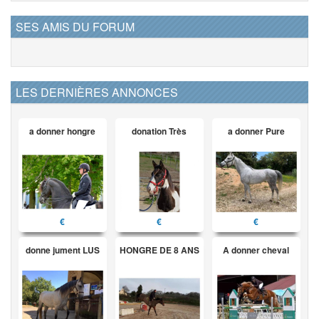
SES AMIS DU FORUM
LES DERNIÈRES ANNONCES
a donner hongre
donation Très
a donner Pure
€
€
€
donne jument LUS
HONGRE DE 8 ANS
A donner cheval