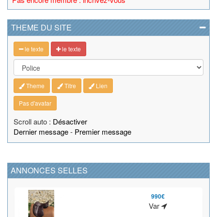
THEME DU SITE
le texte
le texte
Theme
Titre
Lien
Pas d'avatar
Scroll auto :
Désactiver
Dernier message
-
Premier message
ANNONCES SELLES
990€
Var