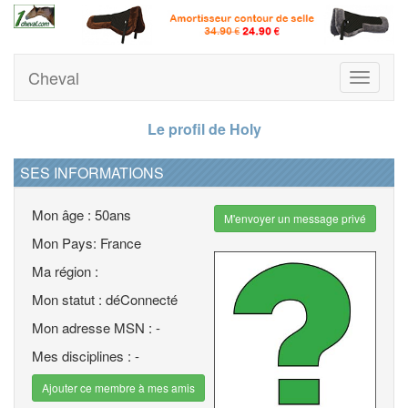
Cheval
Toggle
navigati
Le profil de Holy
SES INFORMATIONS
Mon âge : 50ans
M'envoyer un message privé
Mon Pays: France
Ma région :
Mon statut : déConnecté
Mon adresse MSN : -
Mes disciplines : -
Ajouter ce membre à mes amis