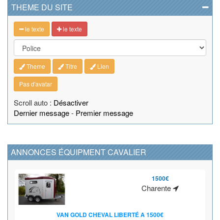
THEME DU SITE
le texte
le texte
Theme
Titre
Lien
Pas d'avatar
Scroll auto :
Désactiver
Dernier message
-
Premier message
ANNONCES ÉQUIPMENT CAVALIER
1500€
Charente
VAN GOLD CHEVAL LIBERTÉ A 1500€