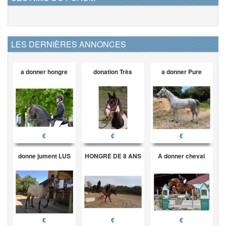
LES DERNIÈRES ANNONCES
a donner hongre
donation Très
a donner Pure
€
€
€
donne jument LUS
HONGRE DE 8 ANS
A donner cheval
€
€
€