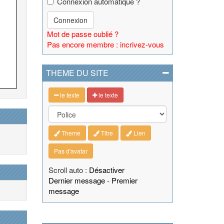
Connexion automatique ?
Connexion
Mot de passe oublié ?
Pas encore membre : incrivez-vous
THEME DU SITE
le texte
le texte
Theme
Titre
Lien
Pas d'avatar
Scroll auto :
Désactiver
Dernier message
-
Premier
message