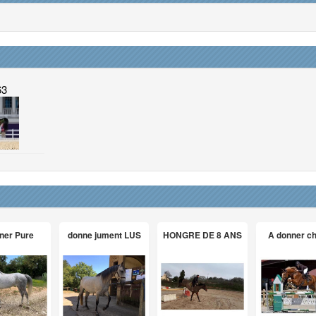
63
ner Pure
donne jument LUS
HONGRE DE 8 ANS
A donner c