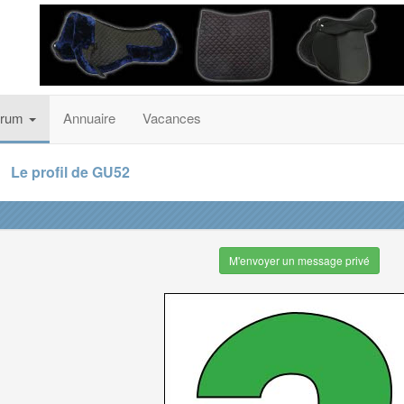
orum
Annuaire
Vacances
Le profil de GU52
M'envoyer un message privé