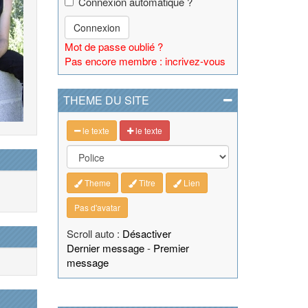
Connexion automatique ?
Connexion
Mot de passe oublié ?
Pas encore membre : incrivez-vous
THEME DU SITE
le texte
le texte
Theme
Titre
Lien
Pas d'avatar
Scroll auto :
Désactiver
Dernier message
-
Premier
message