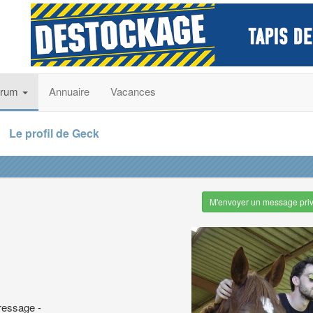
orum
Annuaire
Vacances
Le profil de Geck
M'envoyer un message pri
ressage -