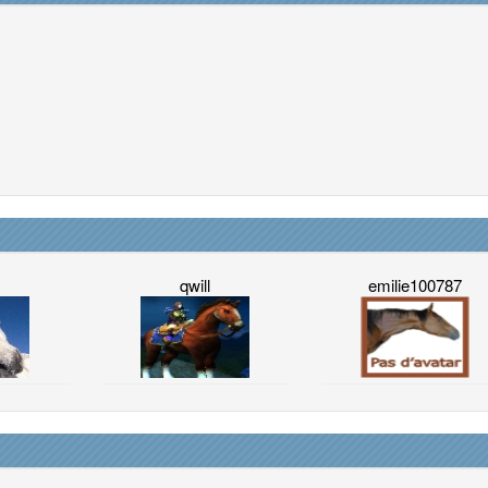
qwill
emilie100787