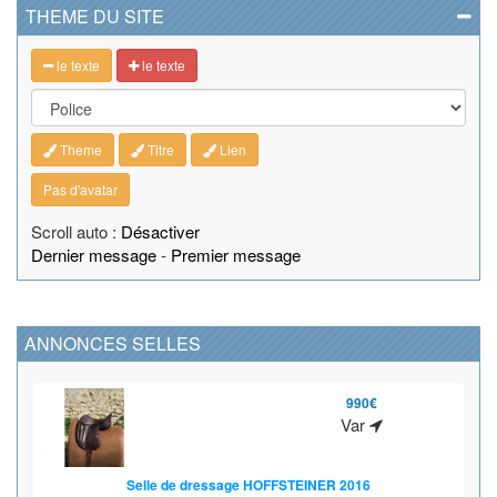
THEME DU SITE
le texte
le texte
Theme
Titre
Lien
Pas d'avatar
Scroll auto :
Désactiver
Dernier message
-
Premier message
ANNONCES SELLES
990€
Var
Selle de dressage HOFFSTEINER 2016