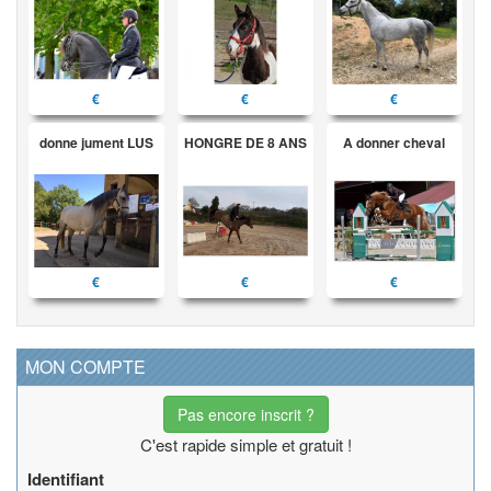
€
€
€
donne jument LUS
HONGRE DE 8 ANS
A donner cheval
€
€
€
MON COMPTE
Pas encore inscrit ?
C'est rapide simple et gratuit !
Identifiant