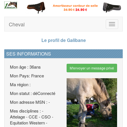
Cheval
Toggle
navigati
Le profil de Galibane
SES INFORMATIONS
Mon âge : 36ans
M'envoyer un message privé
Mon Pays: France
Ma région :
Mon statut : déConnecté
Mon adresse MSN : -
Mes disciplines : -
Attelage - CCE - CSO -
Equitation Western -