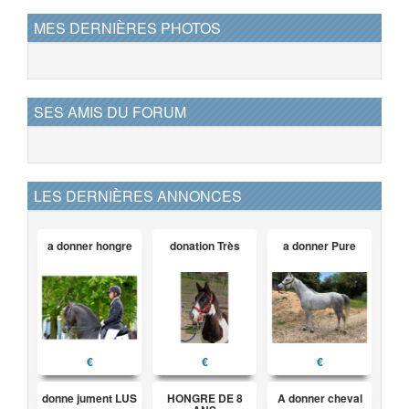
MES DERNIÈRES PHOTOS
SES AMIS DU FORUM
LES DERNIÈRES ANNONCES
a donner hongre
donation Très
a donner Pure
€
€
€
donne jument LUS
HONGRE DE 8
A donner cheval