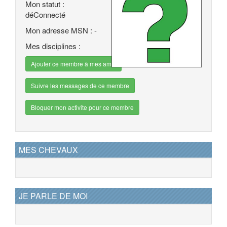
Mon statut :
déConnecté
Mon adresse MSN : -
Mes disciplines :
Ajouter ce membre à mes amis
Suivre les messages de ce membre
Bloquer mon activite pour ce membre
MES CHEVAUX
JE PARLE DE MOI