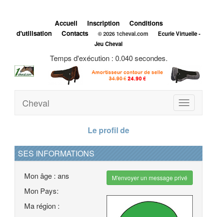
Accueil
Inscription
Conditions
d'utilisation
Contacts
© 2026 1cheval.com
Ecurie Virtuelle -
Jeu Cheval
Temps d'exécution : 0.040 secondes.
Cheval
Toggle
navigation
Le profil de
SES INFORMATIONS
Mon âge : ans
M'envoyer un message privé
Mon Pays:
Ma région :