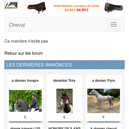
Cheval
Toggle
navigati
Ce membre n'exite pas
Retour sur les forum
LES DERNIÈRES ANNONCES
a donner hongre
donation Très
a donner Pure
€
€
€
donne jument LUS
HONGRE DE 8 ANS
A donner cheval