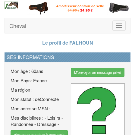
Cheval
Toggle
navigati
Le profil de FALHOUN
SES INFORMATIONS
Mon âge : 60ans
M'envoyer un message privé
Mon Pays: France
Ma région :
Mon statut : déConnecté
Mon adresse MSN : -
Mes disciplines : - Loisirs -
Randonnée - Dressage -
Ajouter ce membre à mes amis