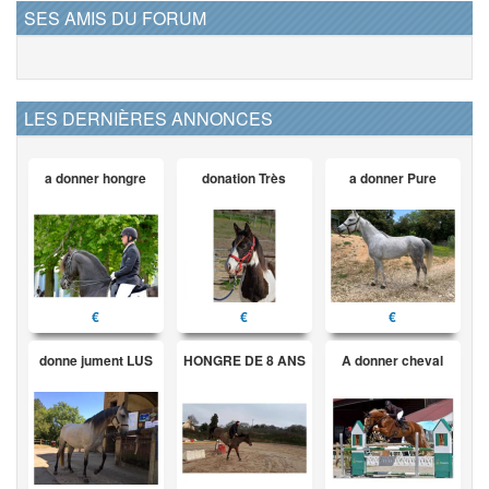
SES AMIS DU FORUM
LES DERNIÈRES ANNONCES
a donner hongre
donation Très
a donner Pure
€
€
€
donne jument LUS
HONGRE DE 8 ANS
A donner cheval