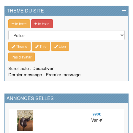
THEME DU SITE
le texte
le texte
Theme
Titre
Lien
Pas d'avatar
Scroll auto :
Désactiver
Dernier message
-
Premier message
ANNONCES SELLES
990€
Var