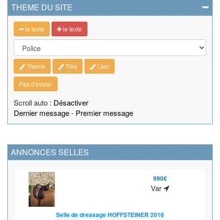
THEME DU SITE
le texte
le texte
Theme
Titre
Lien
Pas d'avatar
Scroll auto :
Désactiver
Dernier message
-
Premier message
ANNONCES SELLES
990€
Var
Selle de dressage HOFFSTEINER 2016