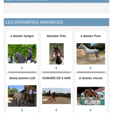
LES DERNIÈRES ANNONCES
a donner hongre
donation Très
a donner Pure
€
€
€
donne jument LUS
HONGRE DE 8 ANS
A donner cheval
€
€
€