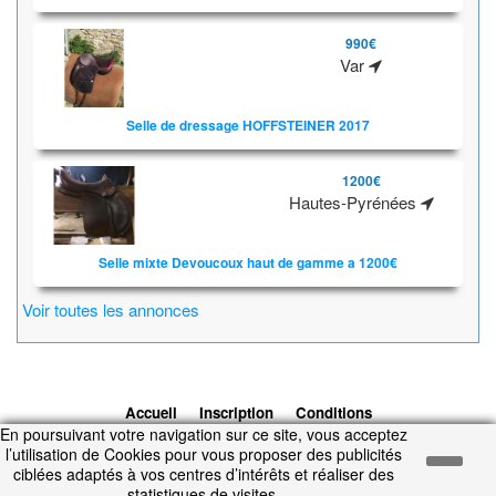
990€
Var
Selle de dressage HOFFSTEINER 2017
1200€
Hautes-Pyrénées
Selle mixte Devoucoux haut de gamme a 1200€
Voir toutes les annonces
Accueil
Inscription
Conditions
En poursuivant votre navigation sur ce site, vous acceptez
d'utilisation
Contacts
© 2026 1cheval.com
Ecurie Virtuelle -
l’utilisation de Cookies pour vous proposer des publicités
Jeu Cheval
ciblées adaptés à vos centres d’intérêts et réaliser des
Temps d'exécution : 0.281 secondes.
statistiques de visites.