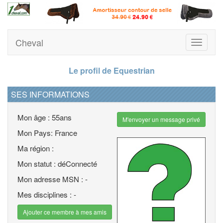
Cheval
Toggle
navigati
Le profil de Equestrian
SES INFORMATIONS
Mon âge : 55ans
M'envoyer un message privé
Mon Pays: France
Ma région :
Mon statut : déConnecté
Mon adresse MSN : -
Mes disciplines : -
Ajouter ce membre à mes amis