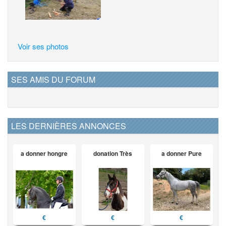
Voir ses photos
SES AMIS DU FORUM
LES DERNIÈRES ANNONCES
a donner hongre
donation Très
a donner Pure
€
€
€