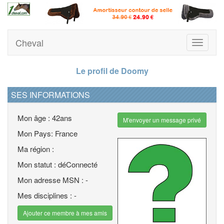
Cheval
Toggle
navigati
Le profil de Doomy
SES INFORMATIONS
Mon âge : 42ans
M'envoyer un message privé
Mon Pays: France
Ma région :
Mon statut : déConnecté
Mon adresse MSN : -
Mes disciplines : -
Ajouter ce membre à mes amis