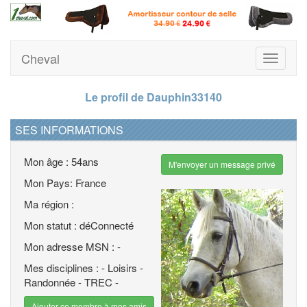
Cheval
Toggle
navigati
Le profil de Dauphin33140
SES INFORMATIONS
Mon âge : 54ans
M'envoyer un message privé
Mon Pays: France
Ma région :
Mon statut : déConnecté
Mon adresse MSN : -
Mes disciplines : - Loisirs -
Randonnée - TREC -
Ajouter ce membre à mes amis