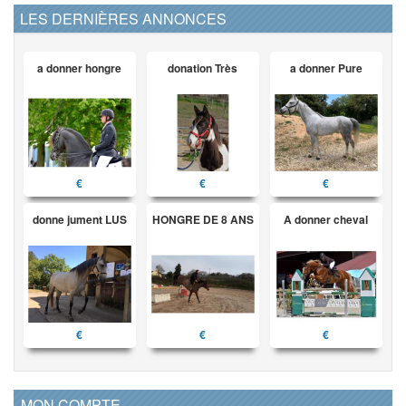
LES DERNIÈRES ANNONCES
a donner hongre
donation Très
a donner Pure
€
€
€
donne jument LUS
HONGRE DE 8 ANS
A donner cheval
€
€
€
MON COMPTE