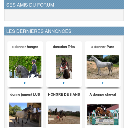
SES AMIS DU FORUM
LES DERNIÈRES ANNONCES
a donner hongre
donation Très
a donner Pure
€
€
€
donne jument LUS
HONGRE DE 8 ANS
A donner cheval