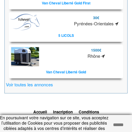
Van Cheval Liberté Gold First
30€
Pyrénées-Orientales
5 LICOLS
1500€
Rhône
Van Cheval Liberté Gold
Voir toutes les annonces
Accueil
Inscription
Conditions
En poursuivant votre navigation sur ce site, vous acceptez
d'utilisation
Contacts
© 2026 1cheval.com
Ecurie Virtuelle -
l’utilisation de Cookies pour vous proposer des publicités
Jeu Cheval
ciblées adaptés à vos centres d’intérêts et réaliser des