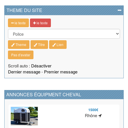
THEME DU SITE
le texte
le texte
Theme
Titre
Lien
Pas d'avatar
Scroll auto :
Désactiver
Dernier message
-
Premier message
ANNONCES ÉQUIPMENT CHEVAL
1500€
Rhône