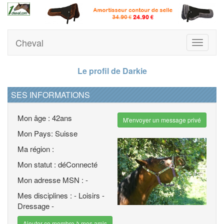
Cheval
Toggle
navigati
Le profil de Darkie
SES INFORMATIONS
Mon âge : 42ans
M'envoyer un message privé
Mon Pays: Suisse
Ma région :
Mon statut : déConnecté
Mon adresse MSN : -
Mes disciplines : - Loisirs -
Dressage -
Ajouter ce membre à mes amis