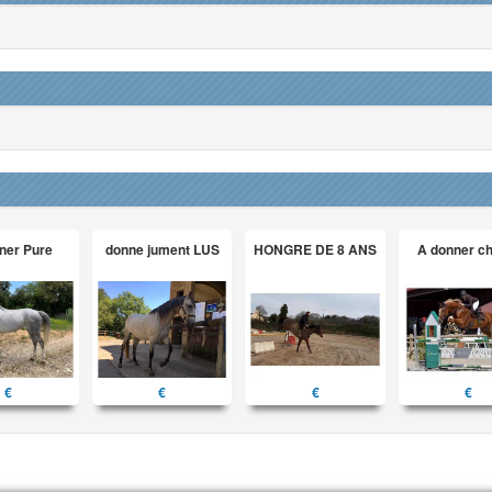
ner Pure
donne jument LUS
HONGRE DE 8 ANS
A donner c
€
€
€
€