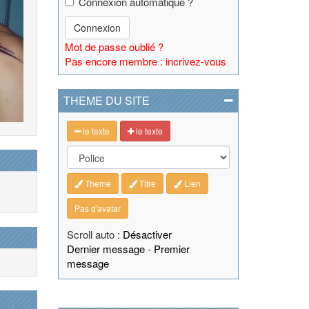
Connexion automatique ?
Connexion
Mot de passe oublié ?
Pas encore membre : incrivez-vous
THEME DU SITE
le texte
le texte
Theme
Titre
Lien
Pas d'avatar
Scroll auto :
Désactiver
Dernier message
-
Premier
message