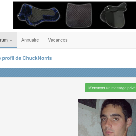
orum
Annuaire
Vacances
 profil de ChuckNorris
M'envoyer un message privé