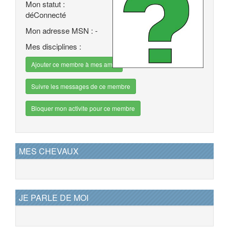
Mon statut :
déConnecté
Mon adresse MSN : -
Mes disciplines :
Ajouter ce membre à mes amis
Suivre les messages de ce membre
Bloquer mon activite pour ce membre
MES CHEVAUX
JE PARLE DE MOI