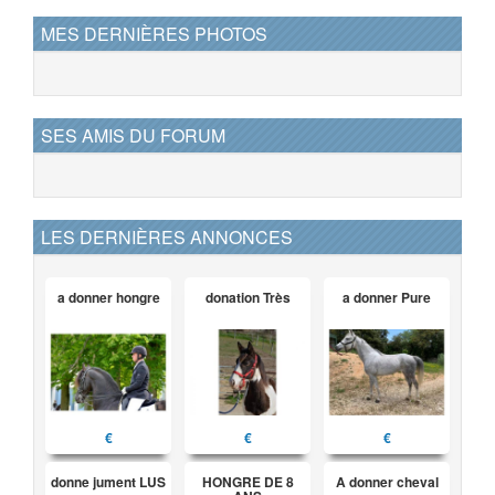
MES DERNIÈRES PHOTOS
SES AMIS DU FORUM
LES DERNIÈRES ANNONCES
a donner hongre
donation Très
a donner Pure
€
€
€
donne jument LUS
HONGRE DE 8
A donner cheval