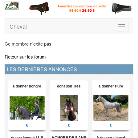
Cheval
Toggle
navigati
Ce membre n'exite pas
Retour sur les forum
LES DERNIÈRES ANNONCES
a donner hongre
donation Très
a donner Pure
€
€
€
donne jument LUS
HONGRE DE 8 ANS
A donner cheval