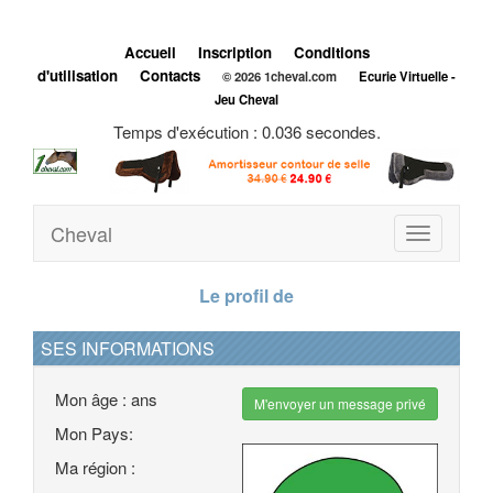
Accueil
Inscription
Conditions
d'utilisation
Contacts
© 2026 1cheval.com
Ecurie Virtuelle -
Jeu Cheval
Temps d'exécution : 0.036 secondes.
Cheval
Toggle
navigation
Le profil de
SES INFORMATIONS
Mon âge : ans
M'envoyer un message privé
Mon Pays:
Ma région :