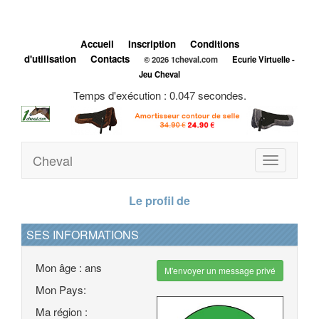
Accueil
Inscription
Conditions
d'utilisation
Contacts
© 2026 1cheval.com
Ecurie Virtuelle -
Jeu Cheval
Temps d'exécution : 0.047 secondes.
Cheval
Toggle
navigation
Le profil de
SES INFORMATIONS
Mon âge : ans
M'envoyer un message privé
Mon Pays:
Ma région :