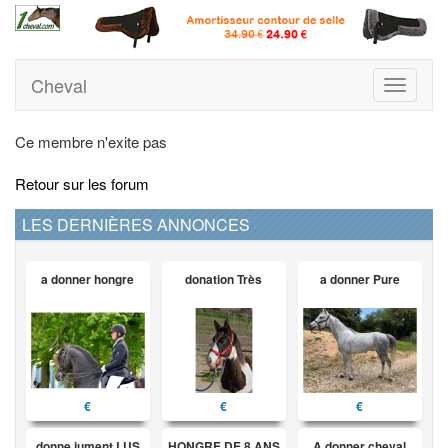
Cheval
Toggle
navigati
Ce membre n'exite pas
Retour sur les forum
LES DERNIÈRES ANNONCES
a donner hongre
donation Très
a donner Pure
€
€
€
donne jument LUS
HONGRE DE 8 ANS
A donner cheval