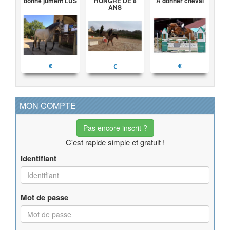
donne jument LUS
HONGRE DE 8
A donner cheval
ANS
€
€
€
MON COMPTE
Pas encore inscrit ?
C'est rapide simple et gratuit !
Identifiant
Mot de passe