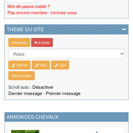
Mot de passe oublié ?
Pas encore membre : incrivez-vous
THEME DU SITE
le texte
le texte
Theme
Titre
Lien
Pas d'avatar
Scroll auto :
Désactiver
Dernier message
-
Premier message
ANNONCES CHEVAUX
€