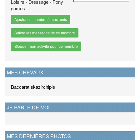
Loisirs - Dressage - Pony
games -
Ajouter ce membre à mes amis
Suivre les messages de ce membre
Bloquer mon activite pour ce membre
MES CHEVAUX
Baccarat skazir
chipie
JE PARLE DE MOI
MES DERNIÈRES PHOTOS