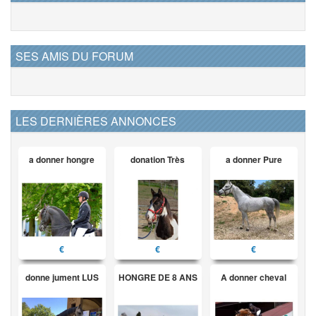
SES AMIS DU FORUM
LES DERNIÈRES ANNONCES
a donner hongre
donation Très
a donner Pure
€
€
€
donne jument LUS
HONGRE DE 8 ANS
A donner cheval