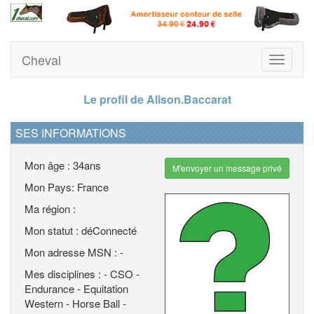
Cheval
Toggle
navigati
Le profil de Alison.Baccarat
SES INFORMATIONS
Mon âge : 34ans
M'envoyer un message privé
Mon Pays: France
Ma région :
Mon statut : déConnecté
Mon adresse MSN : -
Mes disciplines : - CSO -
Endurance - Equitation
Western - Horse Ball -