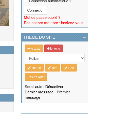
Connexion automatique ?
Connexion
Mot de passe oublié ?
Pas encore membre : incrivez-vous
THEME DU SITE
le texte
le texte
Theme
Titre
Lien
Pas d'avatar
Scroll auto :
Désactiver
Dernier message
-
Premier
message