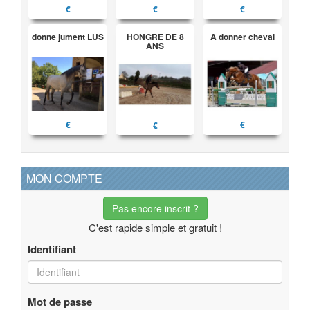
€
€
€
donne jument LUS
HONGRE DE 8
A donner cheval
ANS
€
€
€
MON COMPTE
Pas encore inscrit ?
C'est rapide simple et gratuit !
Identifiant
Mot de passe