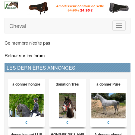
Cheval
Toggle
navigati
Ce membre n'exite pas
Retour sur les forum
LES DERNIÈRES ANNONCES
a donner hongre
donation Très
a donner Pure
€
€
€
donne jument LUS
HONGRE DE 8 ANS
A donner cheval