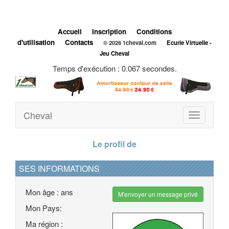
Accueil
Inscription
Conditions
d'utilisation
Contacts
© 2026 1cheval.com
Ecurie Virtuelle -
Jeu Cheval
Temps d'exécution : 0.067 secondes.
Cheval
Toggle
navigation
Le profil de
SES INFORMATIONS
Mon âge : ans
M'envoyer un message privé
Mon Pays:
Ma région :