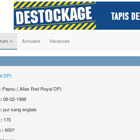
orum
Annuaire
Vacances
al DP)
: Papou ( Alias Red Royal DP)
 :
06-02-1998
:
pur sang anglais
 :
170
 :
600?