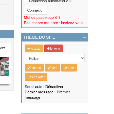
Connexion automatique ?
Connexion
Mot de passe oublié ?
Pas encore membre : incrivez-vous
THEME DU SITE
heval
le texte
le texte
Theme
Titre
Lien
Pas d'avatar
Scroll auto :
Désactiver
Dernier message
-
Premier
message