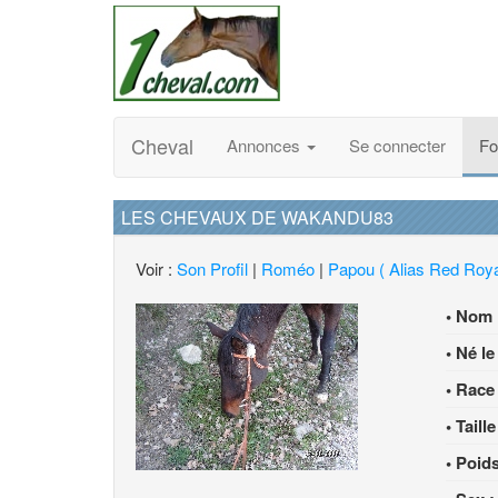
Cheval
Annonces
Se connecter
F
LES CHEVAUX DE WAKANDU83
Voir :
Son Profil
|
Roméo
|
Papou ( Alias Red Roy
• Nom
• Né le
• Race 
• Taille
• Poids