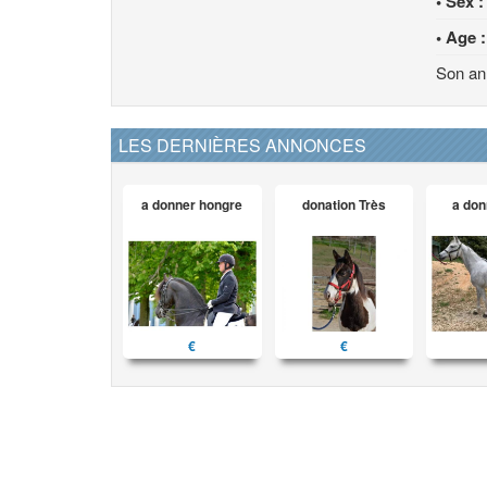
• Sex :
• Age :
Son an
LES DERNIÈRES ANNONCES
a donner hongre
donation Très
a don
€
€