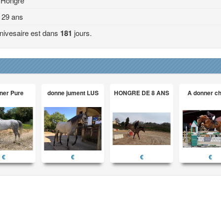
Hongre
29 ans
nivesaire est dans
181
jours.
ner Pure
donne jument LUS
HONGRE DE 8 ANS
A donner c
€
€
€
€