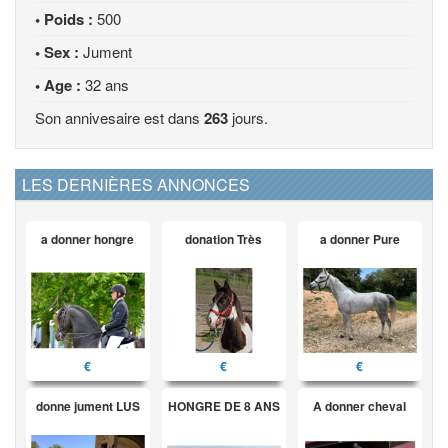
• Poids :
500
• Sex :
Jument
• Age :
32 ans
Son annivesaire est dans
263
jours.
LES DERNIÈRES ANNONCES
a donner hongre
donation Très
a donner Pure
€
€
€
donne jument LUS
HONGRE DE 8 ANS
A donner cheval