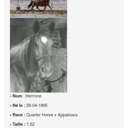
• Nom
: Hermine
• Né le :
28-04-1995
• Race :
Quarter Horse x Appaloosa
• Taille :
1.52