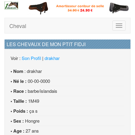
Cheval
Toggle
navigati
LES CHEVAUX DE MON PTIT FIDJI
Voir :
Son Profil
|
drakhar
• Nom
: drakhar
• Né le :
00-00-0000
• Race :
barbe/islandais
• Taille :
1M49
• Poids :
ça s
• Sex :
Hongre
• Age :
27 ans