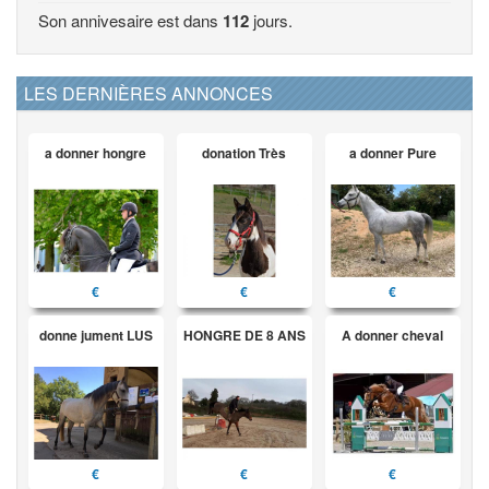
Son annivesaire est dans
112
jours.
LES DERNIÈRES ANNONCES
a donner hongre
donation Très
a donner Pure
€
€
€
donne jument LUS
HONGRE DE 8 ANS
A donner cheval
€
€
€