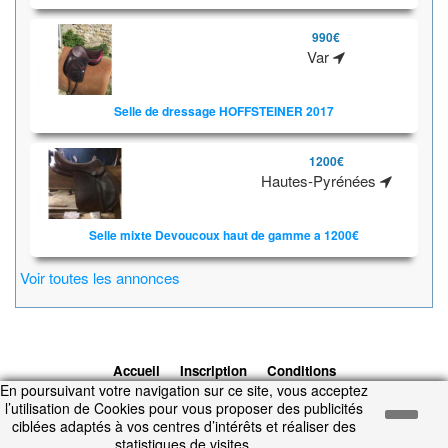
990€
Var
Selle de dressage HOFFSTEINER 2017
1200€
Hautes-Pyrénées
Selle mixte Devoucoux haut de gamme a 1200€
Voir toutes les annonces
Accueil
Inscription
Conditions
En poursuivant votre navigation sur ce site, vous acceptez
d'utilisation
Contacts
© 2026 1cheval.com
Ecurie Virtuelle -
l’utilisation de Cookies pour vous proposer des publicités
Jeu Cheval
ciblées adaptés à vos centres d’intérêts et réaliser des
Temps d'exécution : 0.069 secondes.
statistiques de visites.