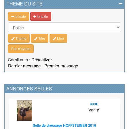
THEME DU SITE
le texte
le texte
Theme
Titre
Lien
Pas d'avatar
Scroll auto :
Désactiver
Dernier message
-
Premier message
ANNONCES SELLES
990€
Var
Selle de dressage HOFFSTEINER 2016