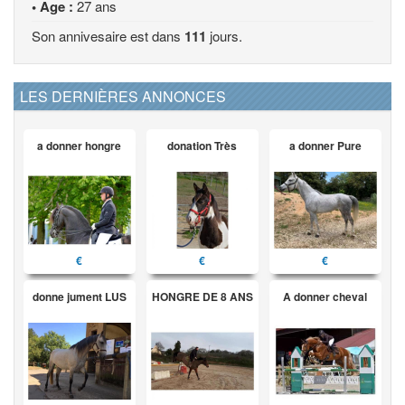
• Age :
27 ans
Son annivesaire est dans
111
jours.
LES DERNIÈRES ANNONCES
a donner hongre
donation Très
a donner Pure
€
€
€
donne jument LUS
HONGRE DE 8 ANS
A donner cheval