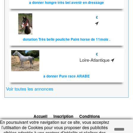
a donner hongre très bel avenir en dressage
€
donation Très belle pouliche Paint horse de 11mois .
€
Loire-Atlantique
a donner Pure race ARABE
Voir toutes les annonces
Accueil
Inscription
Conditions
En poursuivant votre navigation sur ce site, vous acceptez
d'utilisation
Contacts
© 2026 1cheval.com
Ecurie Virtuelle -
l’utilisation de Cookies pour vous proposer des publicités
Jeu Cheval
ciblées adaptés à vos centres d’intérêts et réaliser des