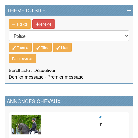
THEME DU SITE
le texte
le texte
Theme
Titre
Lien
Pas d'avatar
Scroll auto :
Désactiver
Dernier message
-
Premier message
ANNONCES CHEVAUX
€