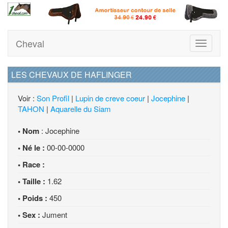
Cheval
Toggle
navigati
LES CHEVAUX DE HAFLINGER
Voir :
Son Profil
|
Lupin de creve coeur
|
Jocephine
|
TAHON
|
Aquarelle du Siam
• Nom
: Jocephine
• Né le :
00-00-0000
• Race :
• Taille :
1.62
• Poids :
450
• Sex :
Jument