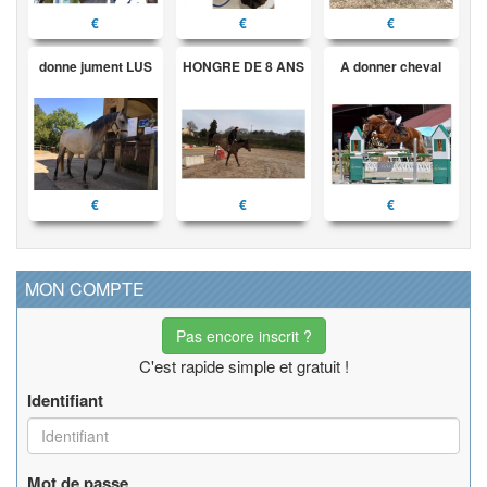
€
€
€
donne jument LUS
HONGRE DE 8 ANS
A donner cheval
€
€
€
MON COMPTE
Pas encore inscrit ?
C'est rapide simple et gratuit !
Identifiant
Mot de passe