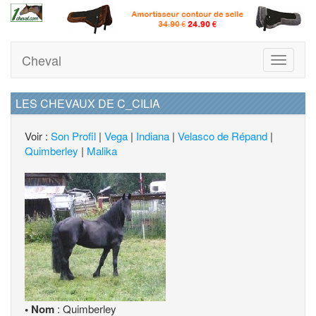
Cheval
Toggle
navigati
LES CHEVAUX DE C_CILIA
Voir :
Son Profil
|
Vega
|
Indiana
|
Velasco de Répand
|
Quimberley
|
Malika
• Nom
: Quimberley