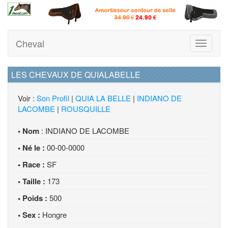
Cheval
Toggle
navigati
LES CHEVAUX DE QUIALABELLE
Voir :
Son Profil
|
QUIA LA BELLE
|
INDIANO DE
LACOMBE
|
ROUSQUILLE
• Nom
: INDIANO DE LACOMBE
• Né le :
00-00-0000
• Race :
SF
• Taille :
173
• Poids :
500
• Sex :
Hongre