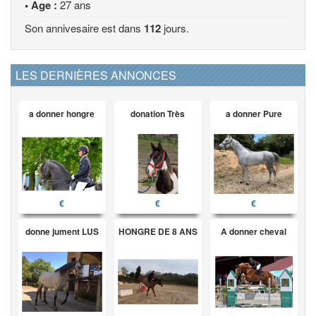
• Age :
27 ans
Son annivesaire est dans
112
jours.
LES DERNIÈRES ANNONCES
a donner hongre
donation Très
a donner Pure
€
€
€
donne jument LUS
HONGRE DE 8 ANS
A donner cheval