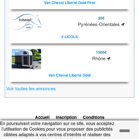
Van Cheval Liberté Gold First
30€
Pyrénées-Orientales
5 LICOLS
1500€
Rhône
Van Cheval Liberté Gold
Voir toutes les annonces
Accueil
Inscription
Conditions
En poursuivant votre navigation sur ce site, vous acceptez
d'utilisation
Contacts
© 2026 1cheval.com
Ecurie Virtuelle -
l’utilisation de Cookies pour vous proposer des publicités
Jeu Cheval
ciblées adaptés à vos centres d’intérêts et réaliser des