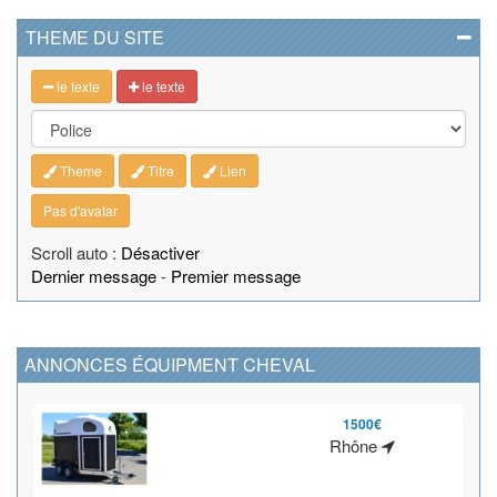
THEME DU SITE
le texte
le texte
Theme
Titre
Lien
Pas d'avatar
Scroll auto :
Désactiver
Dernier message
-
Premier message
ANNONCES ÉQUIPMENT CHEVAL
1500€
Rhône