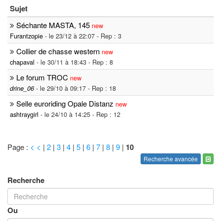
Sujet
Séchante MASTA, 145
new
Furantzopie
- le 23/12 à 22:07 - Rep : 3
Collier de chasse western
new
chapaval
- le 30/11 à 18:43 - Rep : 8
Le forum TROC
new
- le 29/10 à 09:17 - Rep : 18
drine_06
Selle euroriding Opale Distanz
new
ashtraygirl
- le 24/10 à 14:25 - Rep : 12
Page :
< <
|
2
|
3
|
4
|
5
|
6
|
7
|
8
|
9
|
10
Recherche avancée
Recherche
Ou