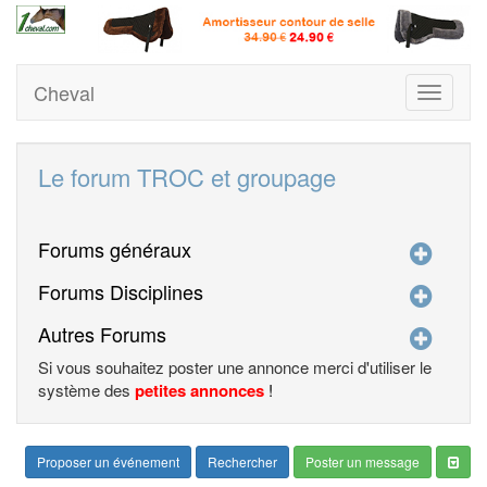
Cheval
Toggle
navigati
Le forum TROC et groupage
Forums généraux
Forums Disciplines
Autres Forums
Si vous souhaitez poster une annonce merci d'utiliser le
système des
petites annonces
!
Proposer un événement
Rechercher
Poster un message