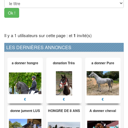
Ok !
Il y a 1 utilisateurs sur cette page : et
1
invité(s)
LES DERNIÈRES ANNONCES
a donner hongre
donation Très
a donner Pure
€
€
€
donne jument LUS
HONGRE DE 8 ANS
A donner cheval