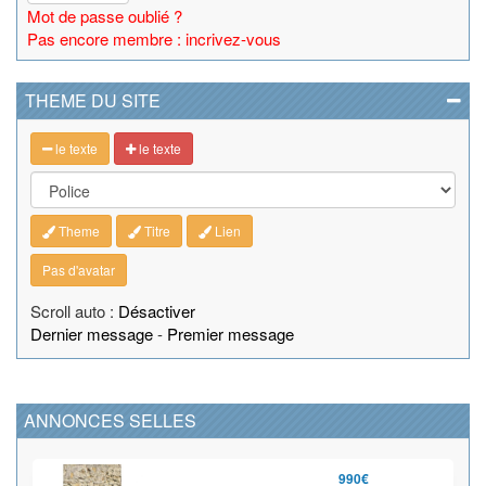
Mot de passe oublié ?
Pas encore membre : incrivez-vous
THEME DU SITE
le texte
le texte
Theme
Titre
Lien
Pas d'avatar
Scroll auto :
Désactiver
Dernier message
-
Premier message
ANNONCES SELLES
990€