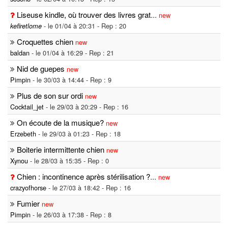
Liseuse kindle, où trouver des livres grat
...
new
- le 01/04 à 20:31 - Rep : 20
kefiretlome
Croquettes chien
new
baldan
- le 01/04 à 16:29 - Rep : 21
Nid de guepes
new
Pimpin
- le 30/03 à 14:44 - Rep : 9
Plus de son sur ordi
new
Cocktail_jet
- le 29/03 à 20:29 - Rep : 16
On écoute de la musique?
new
Erzebeth
- le 29/03 à 01:23 - Rep : 18
Boiterie intermittente chien
new
Xynou
- le 28/03 à 15:35 - Rep : 0
Chien : incontinence après stérilisation ?
...
new
crazyofhorse
- le 27/03 à 18:42 - Rep : 16
Fumier
new
Pimpin
- le 26/03 à 17:38 - Rep : 8