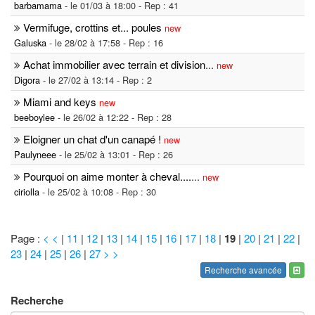
barbamama
- le 01/03 à 18:00 - Rep : 41
Vermifuge, crottins et... poules
new
Galuska
- le 28/02 à 17:58 - Rep : 16
Achat immobilier avec terrain et division
...
new
Digora
- le 27/02 à 13:14 - Rep : 2
Miami and keys
new
beeboylee
- le 26/02 à 12:22 - Rep : 28
Eloigner un chat d'un canapé !
new
Paulyneee
- le 25/02 à 13:01 - Rep : 26
Pourquoi on aime monter à cheval....
...
new
ciriolla
- le 25/02 à 10:08 - Rep : 30
Page :
< <
|
11
|
12
|
13
|
14
|
15
|
16
|
17
|
18
|
19
|
20
|
21
|
22
|
23
|
24
|
25
|
26
|
27
> >
Recherche avancée
Recherche