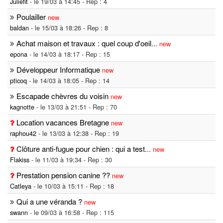
Juliefit
- le 19/03 à 14:45 - Rep : 4
Poulailler
new
baldan
- le 15/03 à 18:26 - Rep : 8
Achat maison et travaux : quel coup d'oeil
...
new
epona
- le 14/03 à 18:17 - Rep : 15
Développeur Informatique
new
pticoq
- le 14/03 à 18:05 - Rep : 14
Escapade chèvres du voisin
new
kagnotte
- le 13/03 à 21:51 - Rep : 70
Location vacances Bretagne
new
raphou42
- le 13/03 à 12:38 - Rep : 19
Clôture anti-fugue pour chien : qui a test
...
new
Flakiss
- le 11/03 à 19:34 - Rep : 30
Prestation pension canine ??
new
Catleya
- le 10/03 à 15:11 - Rep : 18
Qui a une véranda ?
new
swann
- le 09/03 à 16:58 - Rep : 115