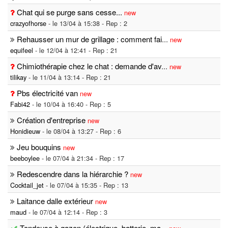
Chat qui se purge sans cesse...
new
crazyofhorse
- le 13/04 à 15:38 - Rep : 2
Rehausser un mur de grillage : comment fai
...
new
equifeel
- le 12/04 à 12:41 - Rep : 21
Chimiothérapie chez le chat : demande d'av
...
new
tilikay
- le 11/04 à 13:14 - Rep : 21
Pbs électricité van
new
Fabi42
- le 10/04 à 16:40 - Rep : 5
Création d'entreprise
new
Honidieuw
- le 08/04 à 13:27 - Rep : 6
Jeu bouquins
new
beeboylee
- le 07/04 à 21:34 - Rep : 17
Redescendre dans la hiérarchie ?
new
Cocktail_jet
- le 07/04 à 15:35 - Rep : 13
Laitance dalle extérieur
new
maud
- le 07/04 à 12:14 - Rep : 3
Tondeuse à gazon (électrique, batterie, ma
...