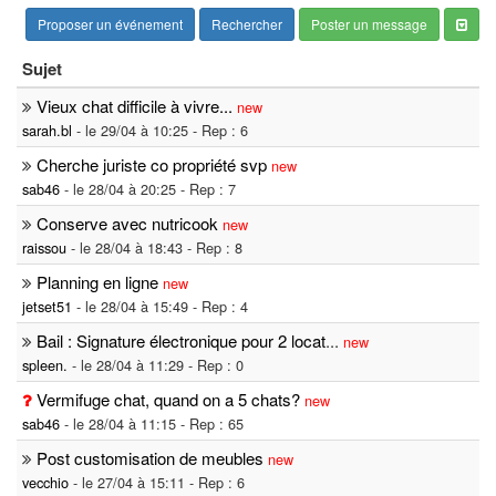
Proposer un événement
Rechercher
Poster un message
Sujet
Vieux chat difficile à vivre...
new
sarah.bl
- le 29/04 à 10:25 - Rep : 6
Cherche juriste co propriété svp
new
sab46
- le 28/04 à 20:25 - Rep : 7
Conserve avec nutricook
new
raissou
- le 28/04 à 18:43 - Rep : 8
Planning en ligne
new
jetset51
- le 28/04 à 15:49 - Rep : 4
Bail : Signature électronique pour 2 locat
...
new
spleen.
- le 28/04 à 11:29 - Rep : 0
Vermifuge chat, quand on a 5 chats?
new
sab46
- le 28/04 à 11:15 - Rep : 65
Post customisation de meubles
new
vecchio
- le 27/04 à 15:11 - Rep : 6