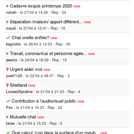
Cadavre exquis printemps 2020
new
noirah
- le 27/04 à 14:26 - Rep : 24
Séparation /maison/ apport différent
...
new
maud
- le 27/04 à 12:41 - Rep : 15
Chat oreille enflée?
new
kagnotte
- le 26/04 à 12:53 - Rep : 30
Travail, coronavirus et personne agée
...
new
qwertz
- le 24/04 à 18:29 - Rep : 15
Urgent aider moi
new
yve67120
- le 22/04 à 08:37 - Rep : 2
Shetland
new
Louise25praline
- le 21/04 à 21:23 - Rep : 4
Contribution à l’audiovisuel public
new
Pez
- le 21/04 à 16:23 - Rep : 22
Mutuelle chat
new
taraa
- le 21/04 à 15:23 - Rep : 5
Que calcul -t-on dans la surface d'un meub
...
new