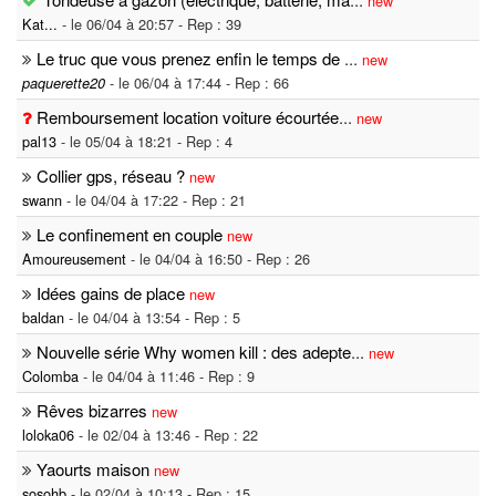
new
Kat...
- le 06/04 à 20:57 - Rep : 39
Le truc que vous prenez enfin le temps de
...
new
- le 06/04 à 17:44 - Rep : 66
paquerette20
Remboursement location voiture écourtée
...
new
pal13
- le 05/04 à 18:21 - Rep : 4
Collier gps, réseau ?
new
swann
- le 04/04 à 17:22 - Rep : 21
Le confinement en couple
new
Amoureusement
- le 04/04 à 16:50 - Rep : 26
Idées gains de place
new
baldan
- le 04/04 à 13:54 - Rep : 5
Nouvelle série Why women kill : des adepte
...
new
Colomba
- le 04/04 à 11:46 - Rep : 9
Rêves bizarres
new
loloka06
- le 02/04 à 13:46 - Rep : 22
Yaourts maison
new
sosohb
- le 02/04 à 10:13 - Rep : 15