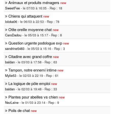
Animaux et produits ménagers
new
SweetFee
- le 07/03 à 16:05 - Rep : 18
Chiens qui attaquent
new
loloka06
- le 06/03 à 22:53 - Rep : 78
Otite oreille moyenne chat
new
CaroDadou
- le 05/03 à 15:17 - Rep : 8
Question urgente podologue svp
new
sandrine5483
- le 05/03 à 15:16 - Rep : 3
Citadine avec grand coffre
new
baldan
- le 03/03 à 17:58 - Rep : 63
Tampon, notre ennemi intime
new
Mylie53
- le 02/03 à 22:19 - Rep : 61
La logique de pôle emploi
new
baldan
- le 02/03 à 19:48 - Rep : 33
Plantes pour abeilles vs chien
new
NezLaine
- le 01/03 à 23:14 - Rep : 9
Poils de chat
new