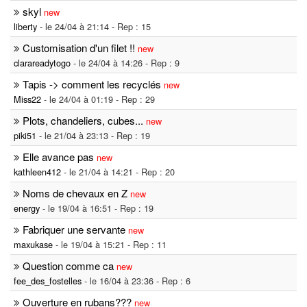
skyl
new
liberty
- le 24/04 à 21:14 - Rep : 15
Customisation d'un filet !!
new
clarareadytogo
- le 24/04 à 14:26 - Rep : 9
Tapis -> comment les recyclés
new
Miss22
- le 24/04 à 01:19 - Rep : 29
Plots, chandeliers, cubes...
new
piki51
- le 21/04 à 23:13 - Rep : 19
Elle avance pas
new
kathleen412
- le 21/04 à 14:21 - Rep : 20
Noms de chevaux en Z
new
energy
- le 19/04 à 16:51 - Rep : 19
Fabriquer une servante
new
maxukase
- le 19/04 à 15:21 - Rep : 11
Question comme ca
new
fee_des_fostelles
- le 16/04 à 23:36 - Rep : 6
Ouverture en rubans???
new