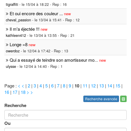
tigraffiti
- le 15/04 à 18:22 - Rep : 16
Et oui encore des couleur ...
new
cheval_passion
- le 13/04 à 15:41 - Rep : 12
Il m'a éjectée !!!
new
kathleen412
- le 13/04 à 13:55 - Rep : 21
Longe =8
new
owerdoz
- le 12/04 à 17:42 - Rep : 13
Qui a essayé de teindre son amortisseur mo
...
new
ulysse
- le 12/04 à 14:40 - Rep : 1
Page :
< <
|
2
|
3
|
4
|
5
|
6
|
7
|
8
|
9
|
10
|
11
|
12
|
13
|
14
|
15
|
16
|
17
|
18
> >
Recherche avancée
Recherche
Ou