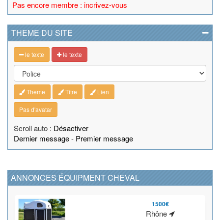
Pas encore membre : incrivez-vous
THEME DU SITE
le texte
le texte
Theme
Titre
Lien
Pas d'avatar
Scroll auto :
Désactiver
Dernier message
-
Premier message
ANNONCES ÉQUIPMENT CHEVAL
1500€
Rhône