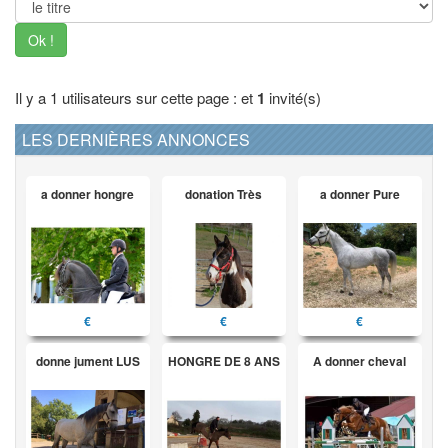
Ok !
Il y a 1 utilisateurs sur cette page : et
1
invité(s)
LES DERNIÈRES ANNONCES
a donner hongre
donation Très
a donner Pure
€
€
€
donne jument LUS
HONGRE DE 8 ANS
A donner cheval