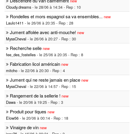
Descendre du van calmement
new
Cloudy.dreams
- le 28/06 à 14:34 - Rep : 10
Rondelles et mors espagnol sa va ensembles
...
new
Laulo1411
- le 26/06 à 20:35 - Rep : 28
Jument affolée avec anti-mouche!
new
MyssCheval
- le 26/06 à 20:27 - Rep : 30
Recherche selle
new
fee_des_fostelles
- le 25/06 à 20:35 - Rep : 8
Fabrication licol américain
new
mitcho
- le 22/06 à 20:30 - Rep : 4
Jument qui ne reste jamais en place
new
MyssCheval
- le 22/06 à 14:57 - Rep : 15
Rangement de la sellerie !
new
Dawa
- le 20/06 à 19:25 - Rep : 3
Produit pour tiques
new
Elow56
- le 20/06 à 00:14 - Rep : 18
Vinaigre de vin
new
jeny76
- le 16/06 à 00:21 - Rep : 2