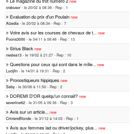
Le magazine du trot numéro 2
new
crabusor
- le 20/02 à 08:36 - Rep : 1
Evaluation du prix d'un Poulain
new
Alzedia
- le 20/02 à 08:34 - Rep : 7
Votre avis sur les courses de chevaux de t
...
new
Poons3000
- le 04/11 à 09:46 - Rep : 13
Sirius Black
new
nestea13
- le 19/02 à 21:27 - Rep : 10
Questions pour ceux qui sont dans le milie
...
new
Lucijlln
- le 14/01 à 19:31 - Rep : 2
Pronostiqueurs hippiques
new
Seby
- le 30/06 à 11:50 - Rep : 2
DOREMI D'OR quelqu'un connait?
new
severiine62
- le 31/05 à 09:36 - Rep : 3
Avis sur un article...
new
CriniereBlonde
- le 31/12 à 14:03 - Rep : 1
Avis aux femmes lad ou driver/jockey, plus
...
new