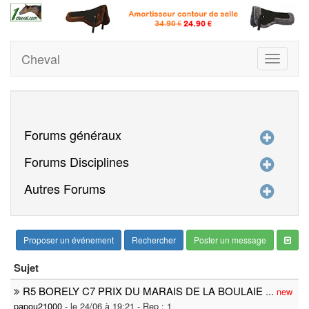
Cheval
Toggle
navigati
Forums généraux
Forums Disciplines
Autres Forums
Proposer un événement
Rechercher
Poster un message
Sujet
R5 BORELY C7 PRIX DU MARAIS DE LA BOULAIE
...
new
papou21000
- le 24/06 à 19:21 - Rep : 1