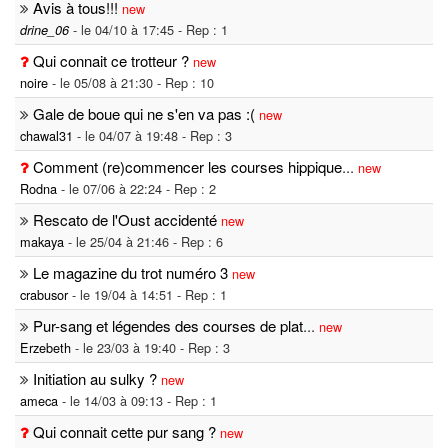
Avis à tous!!!
new
- le 04/10 à 17:45 - Rep : 1
drine_06
Qui connait ce trotteur ?
new
noire
- le 05/08 à 21:30 - Rep : 10
Gale de boue qui ne s'en va pas :(
new
chawal31
- le 04/07 à 19:48 - Rep : 3
Comment (re)commencer les courses hippique
...
new
Rodna
- le 07/06 à 22:24 - Rep : 2
Rescato de l'Oust accidenté
new
makaya
- le 25/04 à 21:46 - Rep : 6
Le magazine du trot numéro 3
new
crabusor
- le 19/04 à 14:51 - Rep : 1
Pur-sang et légendes des courses de plat
...
new
Erzebeth
- le 23/03 à 19:40 - Rep : 3
Initiation au sulky ?
new
ameca
- le 14/03 à 09:13 - Rep : 1
Qui connait cette pur sang ?
new