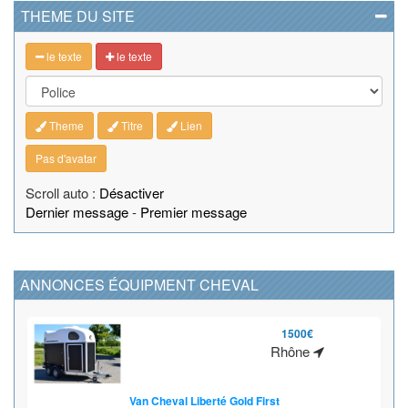
THEME DU SITE
le texte
le texte
Theme
Titre
Lien
Pas d'avatar
Scroll auto :
Désactiver
Dernier message
-
Premier message
ANNONCES ÉQUIPMENT CHEVAL
1500€
Rhône
Van Cheval Liberté Gold First