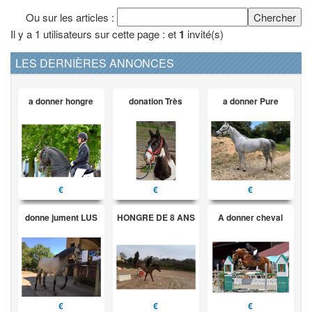
Ou sur les articles :
Il y a 1 utilisateurs sur cette page : et
1
invité(s)
LES DERNIÈRES ANNONCES
a donner hongre
donation Très
a donner Pure
€
€
€
donne jument LUS
HONGRE DE 8 ANS
A donner cheval
€
€
€