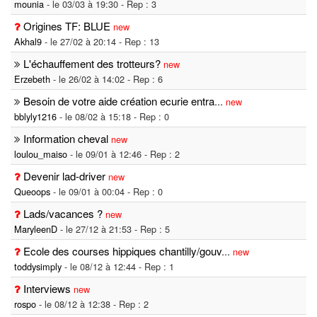
mounia
- le 03/03 à 19:30 - Rep : 3
Origines TF: BLUE
new
Akhal9
- le 27/02 à 20:14 - Rep : 13
L'échauffement des trotteurs?
new
Erzebeth
- le 26/02 à 14:02 - Rep : 6
Besoin de votre aide création ecurie entra
...
new
bblyly1216
- le 08/02 à 15:18 - Rep : 0
Information cheval
new
loulou_maiso
- le 09/01 à 12:46 - Rep : 2
Devenir lad-driver
new
Queoops
- le 09/01 à 00:04 - Rep : 0
Lads/vacances ?
new
MaryleenD
- le 27/12 à 21:53 - Rep : 5
Ecole des courses hippiques chantilly/gouv
...
new
toddysimply
- le 08/12 à 12:44 - Rep : 1
Interviews
new
rospo
- le 08/12 à 12:38 - Rep : 2