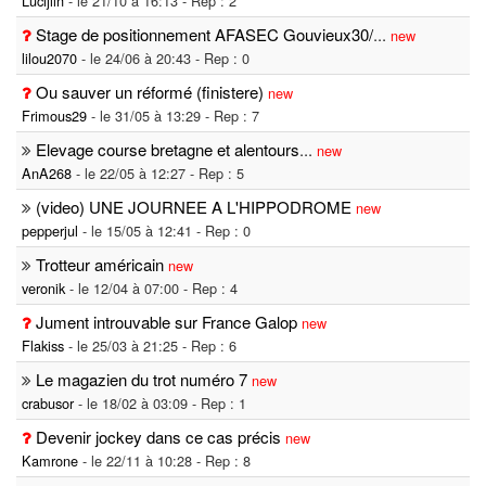
Lucijlln
- le 21/10 à 16:13 - Rep : 2
Stage de positionnement AFASEC Gouvieux30/
...
new
lilou2070
- le 24/06 à 20:43 - Rep : 0
Ou sauver un réformé (finistere)
new
Frimous29
- le 31/05 à 13:29 - Rep : 7
Elevage course bretagne et alentours
...
new
AnA268
- le 22/05 à 12:27 - Rep : 5
(video) UNE JOURNEE A L'HIPPODROME
new
pepperjul
- le 15/05 à 12:41 - Rep : 0
Trotteur américain
new
veronik
- le 12/04 à 07:00 - Rep : 4
Jument introuvable sur France Galop
new
Flakiss
- le 25/03 à 21:25 - Rep : 6
Le magazien du trot numéro 7
new
crabusor
- le 18/02 à 03:09 - Rep : 1
Devenir jockey dans ce cas précis
new
Kamrone
- le 22/11 à 10:28 - Rep : 8