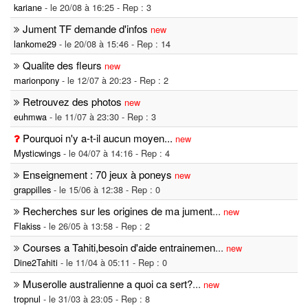
kariane
- le 20/08 à 16:25 - Rep : 3
Jument TF demande d'infos
new
lankome29
- le 20/08 à 15:46 - Rep : 14
Qualite des fleurs
new
marionpony
- le 12/07 à 20:23 - Rep : 2
Retrouvez des photos
new
euhmwa
- le 11/07 à 23:30 - Rep : 3
Pourquoi n'y a-t-il aucun moyen...
new
Mysticwings
- le 04/07 à 14:16 - Rep : 4
Enseignement : 70 jeux à poneys
new
grappilles
- le 15/06 à 12:38 - Rep : 0
Recherches sur les origines de ma jument
...
new
Flakiss
- le 26/05 à 13:58 - Rep : 2
Courses a Tahiti,besoin d'aide entrainemen
...
new
Dine2Tahiti
- le 11/04 à 05:11 - Rep : 0
Muserolle australienne a quoi ca sert?
...
new
tropnul
- le 31/03 à 23:05 - Rep : 8