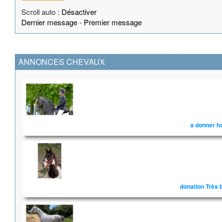
Scroll auto :
Désactiver
Dernier message
-
Premier message
ANNONCES CHEVAUX
a donner h
donation Très b