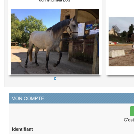
donne jument LUS
€
MON COMPTE
C'est
Identifiant