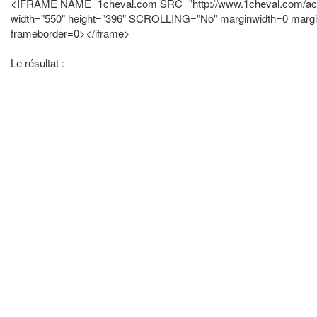
<IFRAME NAME=1cheval.com SRC="http://www.1cheval.com/actu
width="550" height="396" SCROLLING="No" marginwidth=0 marg
frameborder=0></iframe>
Le résultat :